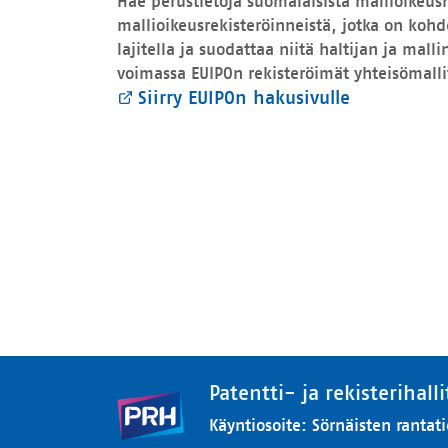
Hae perustietoja suomalaisista mallioikeus
mallioikeusrekisteröinneistä, jotka on koh
lajitella ja suodattaa niitä haltijan ja ma
voimassa EUIPOn rekisteröimät yhteisömallit
Siirry EUIPOn hakusivulle
Patentti- ja rekisterihalli
Käyntiosoite
:
Sörnäisten rantati