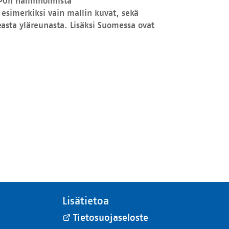
IPOn hallinnoimista
 esimerkiksi vain mallin kuvat, sekä
easta yläreunasta. Lisäksi Suomessa ovat
Lisätietoa
Tietosuojaseloste