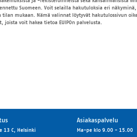
hakemuksista ja -rekisteröinneistä sekä kansainvälisistä W
dennettu Suomeen. Voit selailla hakutuloksia eri näkyminä,
llin tilan mukaan. Nämä valinnat löytyvät hakutulossivun oik
, joista voit hakea tietoa EUIPOn palvelusta.
tus
Asiakaspalvelu
e 13 C, Helsinki
Ma-pe klo 9.00 - 15.00