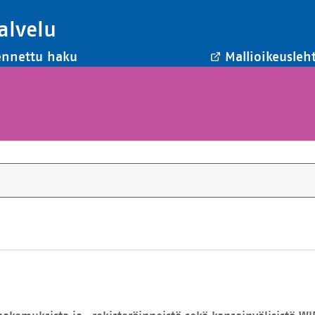
alvelu
ennettu haku
Mallioikeusleht